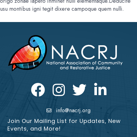
origo zonae iapeto inminet nulli elementaque.Deducite
usu montibus igni tegit dixere campoque quem nulli.
Facebook
Instagram
Twitter
LinkedIn icon
info@nacrj.org
Join Our Mailing List for Updates, New
Events, and More!